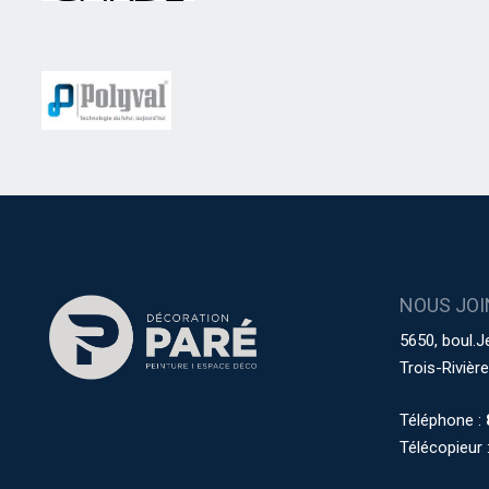
NOUS JOI
5650, boul.J
Trois-Riviè
Téléphone :
Télécopieur 